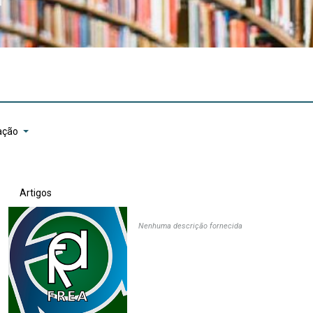
ação
Artigos
Nenhuma descrição fornecida