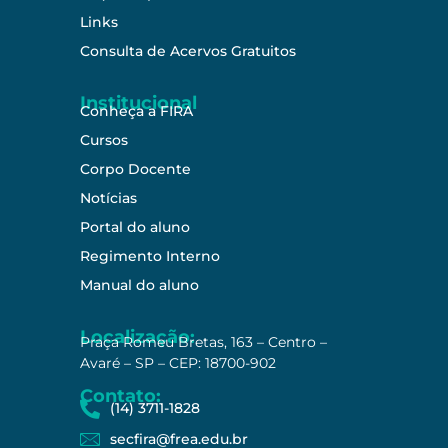
Links
Consulta de Acervos Gratuitos
Institucional
Conheça a FIRA
Cursos
Corpo Docente
Notícias
Portal do aluno
Regimento Interno
Manual do aluno
Localização:
Praça Romeu Bretas, 163 – Centro –
Avaré – SP – CEP: 18700-902
Contato:
(14) 3711-1828
secfira@frea.edu.br