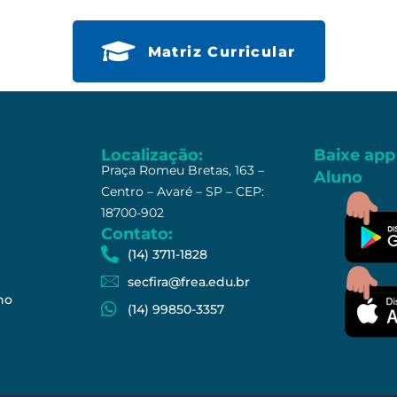
Matriz Curricular
Localização:
Baixe app
Praça Romeu Bretas, 163 –
Aluno
Centro – Avaré – SP – CEP:
18700-902
Contato:
(14) 3711-1828
secfira@frea.edu.br
no
(14) 99850-3357