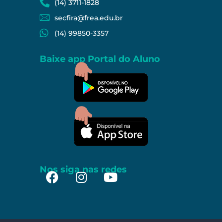
(14) 3711-1828
secfira@frea.edu.br
(14) 99850-3357
Baixe app Portal do Aluno
Nos siga nas redes