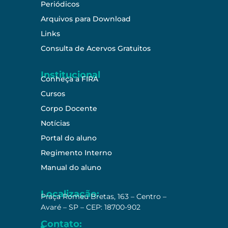
Periódicos
Arquivos para Download
Links
Consulta de Acervos Gratuitos
Institucional
Conheça a FIRA
Cursos
Corpo Docente
Notícias
Portal do aluno
Regimento Interno
Manual do aluno
Localização:
Praça Romeu Bretas, 163 – Centro –
Avaré – SP – CEP: 18700-902
Contato: