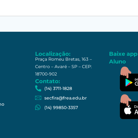
Localização:
Baixe app
Praça Romeu Bretas, 163 –
Aluno
Centro – Avaré – SP – CEP:
18700-902
Contato:
(14) 3711-1828
secfira@frea.edu.br
no
(14) 99850-3357