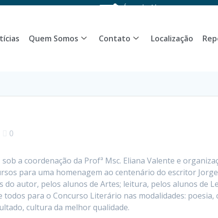
Área do Aluno
tícias
Quem Somos
Contato
Localização
Rep
|
0
io, sob a coordenação da Profª Msc. Eliana Valente e organiz
 cursos para uma homenagem ao centenário do escritor Jorg
do autor, pelos alunos de Artes; leitura, pelos alunos de L
e todos para o Concurso Literário nas modalidades: poesia, 
ultado, cultura da melhor qualidade.