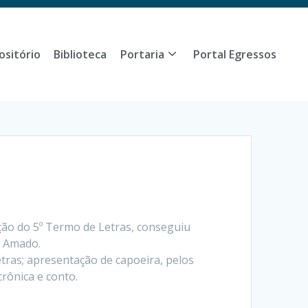
ositório
Biblioteca
Portaria
Portal Egressos
ação do 5º Termo de Letras, conseguiu
e Amado.
etras; apresentação de capoeira, pelos
crônica e conto.