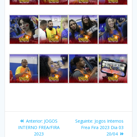
Anterior:
JOGOS
Seguinte:
Jogos Internos
INTERNO FREA/FIRA
Frea Fira 2023 Dia 03
2023
20/04