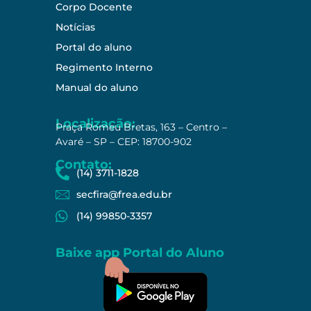
Corpo Docente
Notícias
Portal do aluno
Regimento Interno
Manual do aluno
Localização:
Praça Romeu Bretas, 163 – Centro –
Avaré – SP – CEP: 18700-902
Contato:
(14) 3711-1828
secfira@frea.edu.br
(14) 99850-3357
Baixe app Portal do Aluno