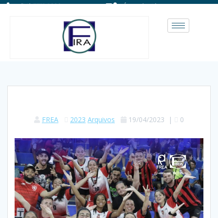
(14) 3711-1828
Área do Aluno
FREA
2023
Arquivos
19/04/2023
|
0