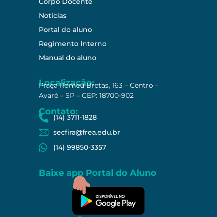
Corpo Docente
Notícias
Portal do aluno
Regimento Interno
Manual do aluno
Localização:
Praça Romeu Bretas, 163 – Centro –
Avaré – SP – CEP: 18700-902
Contato:
(14) 3711-1828
secfira@frea.edu.br
(14) 99850-3357
Baixe app Portal do Aluno