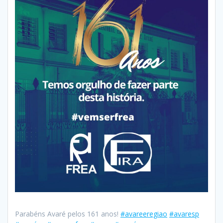
Parabéns Avaré pelos 161 anos!
#avareeregiao
#avaresp