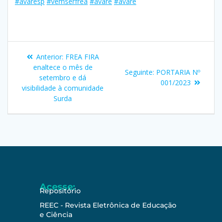
#avarésp
#vemserfrea
#avare
#avaré
Anterior:
FREA FIRA
enaltece o mês de
Seguinte:
PORTARIA Nº
setembro e dá
001/2023
visibilidade à comunidade
Surda
Acesse:
Repositório
REEC - Revista Eletrônica de Educação
e Ciência