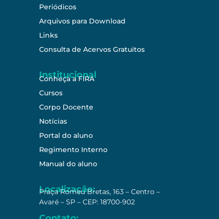
Periódicos
Arquivos para Download
Links
Consulta de Acervos Gratuitos
Institucional
Conheça a FIRA
Cursos
Corpo Docente
Notícias
Portal do aluno
Regimento Interno
Manual do aluno
Localização:
Praça Romeu Bretas, 163 – Centro –
Avaré – SP – CEP: 18700-902
Contato: