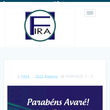
(14) 3711-1828
Área do Aluno
FREA
2022
Arquivos
15/09/2022
|
0