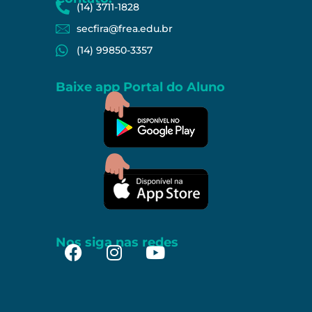
(14) 3711-1828
secfira@frea.edu.br
(14) 99850-3357
Baixe app Portal do Aluno
Nos siga nas redes