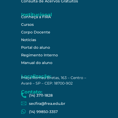
Consulta de Acervos Gratuitos
Institucional
Conheça a FIRA
Cursos
Corpo Docente
Notícias
Portal do aluno
Regimento Interno
Manual do aluno
Localização:
Praça Romeu Bretas, 163 – Centro –
Avaré – SP – CEP: 18700-902
Contato:
(14) 3711-1828
secfira@frea.edu.br
(14) 99850-3357