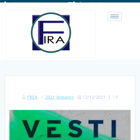
(14) 3711-1828
Área do Aluno
FREA
2021
Arquivos
12/12/2021
|
0