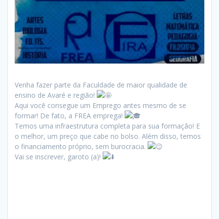
Venha fazer parte da Faculdade de maior qualidade de
ensino de Avaré e região!
Aqui você consegue um Emprego antes mesmo de se
formar! De fato, a FREA emprega!
Temos uma infraestrutura completa para sua formação! E
o melhor, um preço que cabe no bolso. Além disso, temos
o financiamento próprio, sem burocracia.
Vai se inscrever, garoto (a)!